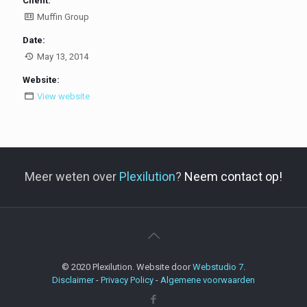
Client:
Muffin Group
Date:
May 13, 2014
Website:
View website
Meer weten over
Plexilution
?
Neem contact op!
© 2020 Plexilution. Website door
Webstudio 7
.
Disclaimer
-
Privacy Policy
-
Algemene voorwaarden