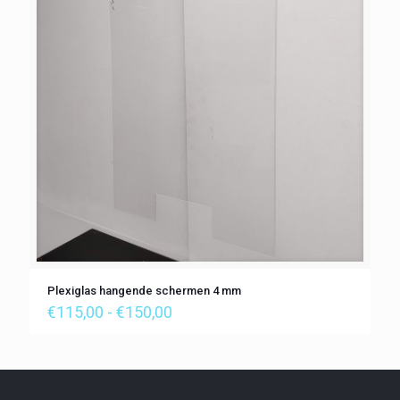
Plexiglas hangende schermen 4 mm
Prijsklasse:
€
115,00
-
€
150,00
€115,00
tot
€150,00